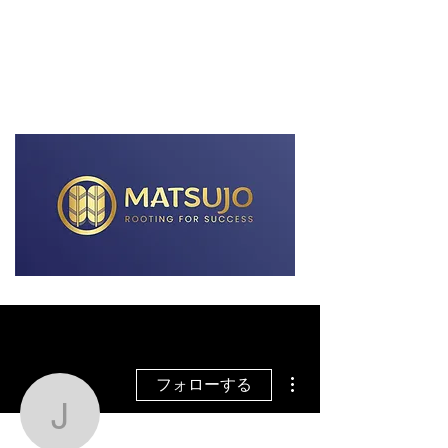
グローバル展開の支援
その他
フォローする
jolbaft