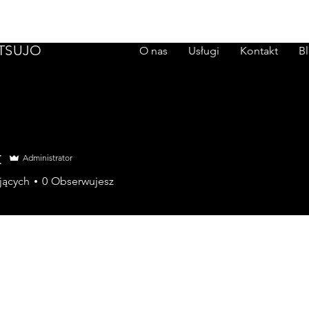
TSUJO
O nas
Usługi
Kontakt
B
t
Administrator
jących
0
Obserwujesz