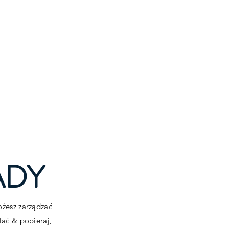
log
Zaloguj się
ADY
ożesz zarządzać
lać & pobieraj,