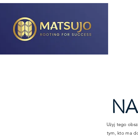
MA
NA
Użyj tego obsz
tym, kto ma do