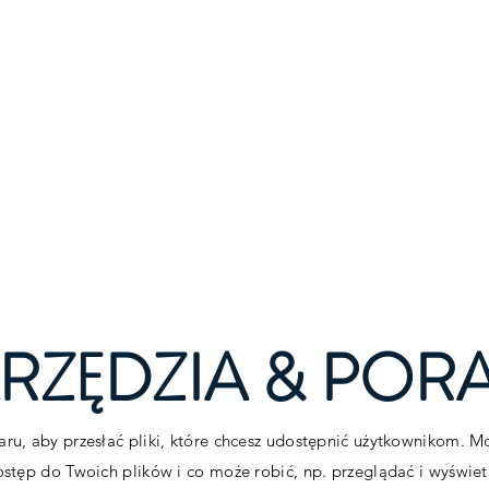
TSUJO
O nas
Usługi
Kontakt
B
RZĘDZIA & POR
aru, aby przesłać pliki, które chcesz udostępnić użytkownikom. M
stęp do Twoich plików i co może robić, np. przeglądać i wyświet